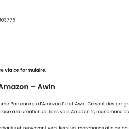
1303775
sse
via ce formulaire
.
 Amazon – Awin
mme Partenaires d’Amazon EU et Awin. Ce sont des progr
grâce à la création de liens vers Amazon.fr, manomano.c
ndiqués et renvoyant vers les sites marchands afin de pou